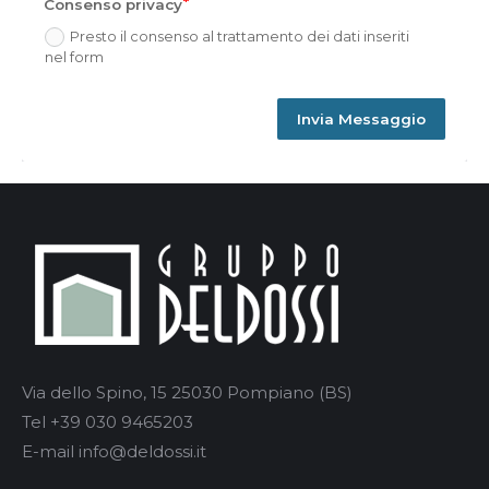
Consenso privacy
Presto il consenso al trattamento dei dati inseriti
nel form
Invia Messaggio
Alternative:
Via dello Spino, 15 25030 Pompiano (BS)
Tel +39 030 9465203
E-mail info@deldossi.it