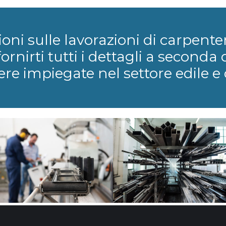
i sulle lavorazioni di carpenter
ornirti tutti i dettagli a seconda 
ere impiegate nel settore edile e 